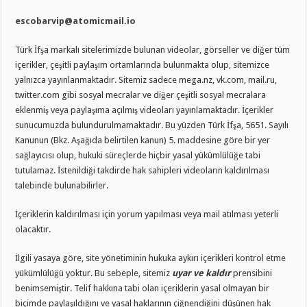
escobarvip@atomicmail.io
Türk İfşa markalı sitelerimizde bulunan videolar, görseller ve diğer tüm
içerikler, çeşitli paylaşım ortamlarında bulunmakta olup, sitemizce
yalnızca yayınlanmaktadır. Sitemiz sadece mega.nz, vk.com, mail.ru,
twitter.com gibi sosyal mecralar ve diğer çeşitli sosyal mecralara
eklenmiş veya paylaşıma açılmış videoları yayınlamaktadır. İçerikler
sunucumuzda bulundurulmamaktadır. Bu yüzden Türk İfşa, 5651. Sayılı
Kanunun (Bkz. Aşağıda belirtilen kanun) 5. maddesine göre bir yer
sağlayıcısı olup, hukuki süreçlerde hiçbir yasal yükümlülüğe tabi
tutulamaz. İstenildiği takdirde hak sahipleri videoların kaldırılması
talebinde bulunabilirler.
İçeriklerin kaldırılması için yorum yapılması veya mail atılması yeterli
olacaktır.
İlgili yasaya göre, site yönetiminin hukuka aykırı içerikleri kontrol etme
yükümlülüğü yoktur. Bu sebeple, sitemiz
uyar ve kaldır
prensibini
benimsemiştir. Telif hakkına tabi olan içeriklerin yasal olmayan bir
biçimde paylaşıldığını ve yasal haklarının çiğnendiğini düşünen hak