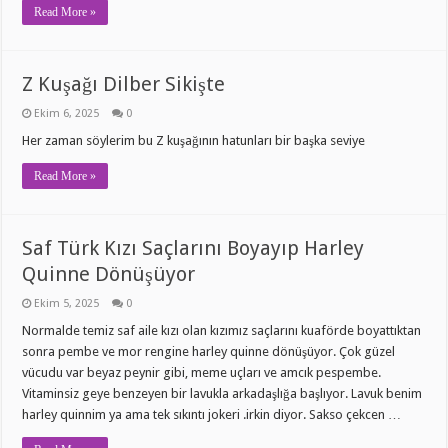
Read More »
Z Kuşağı Dilber Sikişte
Ekim 6, 2025
0
Her zaman söylerim bu Z kuşağının hatunları bir başka seviye
Read More »
Saf Türk Kızı Saçlarını Boyayıp Harley
Quinne Dönüşüyor
Ekim 5, 2025
0
Normalde temiz saf aile kızı olan kızımız saçlarını kuaförde boyattıktan
sonra pembe ve mor rengine harley quinne dönüşüyor. Çok güzel
vücudu var beyaz peynir gibi, meme uçları ve amcık pespembe.
Vitaminsiz geye benzeyen bir lavukla arkadaşlığa başlıyor. Lavuk benim
harley quinnim ya ama tek sıkıntı jokeri .irkin diyor. Sakso çekcen …