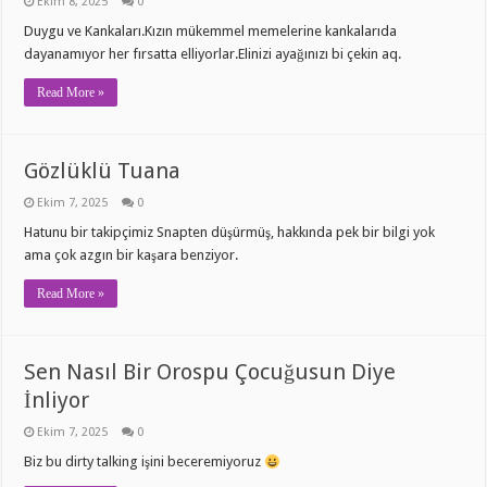
Ekim 8, 2025
0
Duygu ve Kankaları.Kızın mükemmel memelerine kankalarıda
dayanamıyor her fırsatta elliyorlar.Elinizi ayağınızı bi çekin aq.
Read More »
Gözlüklü Tuana
Ekim 7, 2025
0
Hatunu bir takipçimiz Snapten düşürmüş, hakkında pek bir bilgi yok
ama çok azgın bir kaşara benziyor.
Read More »
Sen Nasıl Bir Orospu Çocuğusun Diye
İnliyor
Ekim 7, 2025
0
Biz bu dirty talking işini beceremiyoruz