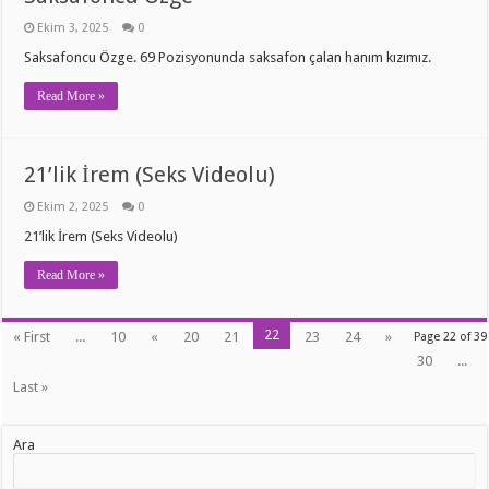
Ekim 3, 2025
0
Saksafoncu Özge. 69 Pozisyonunda saksafon çalan hanım kızımız.
Read More »
21’lik İrem (Seks Videolu)
Ekim 2, 2025
0
21’lik İrem (Seks Videolu)
Read More »
22
« First
...
10
«
20
21
23
24
»
Page 22 of 39
30
...
Last »
Ara