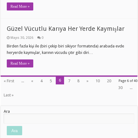
Read More »
Güzel Vücutlu Karıya Her Yerde Kaymışlar
Mayıs 30, 2026
0
Birden fazla kişi ile (biri çekip biri sikiyor formatında) arabada evde
heryerde kaymışlar, karının vücudu çıtır gibi diri…
Read More »
6
« First
...
«
4
5
7
8
»
10
20
Page 6 of 40
30
...
Last »
Ara
Ara