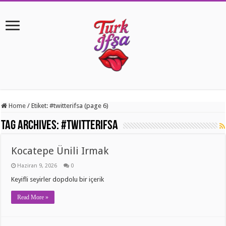
Home
/
Etiket:
#twitterifsa
(page 6)
Tag Archives:
#twitterifsa
Kocatepe Ünili Irmak
Haziran 9, 2026
0
Keyifli seyirler dopdolu bir içerik
Read More »