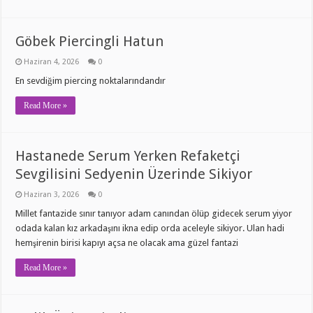
Göbek Piercingli Hatun
Haziran 4, 2026
0
En sevdiğim piercing noktalarındandır
Read More »
Hastanede Serum Yerken Refaketçi
Sevgilisini Sedyenin Üzerinde Sikiyor
Haziran 3, 2026
0
Millet fantazide sınır tanıyor adam canından ölüp gidecek serum yiyor
odada kalan kız arkadaşını ikna edip orda aceleyle sikiyor. Ulan hadi
hemşirenin birisi kapıyı açsa ne olacak ama güzel fantazi
Read More »