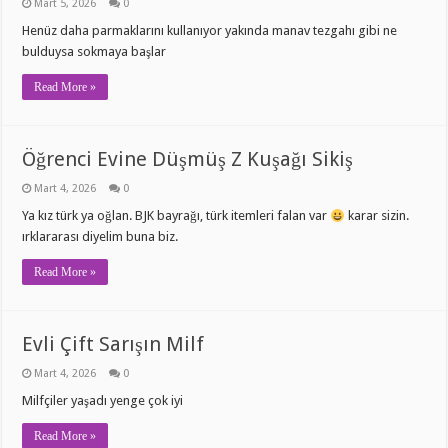
Mart 5, 2026
0
Henüz daha parmaklarını kullanıyor yakında manav tezgahı gibi ne
bulduysa sokmaya başlar
Read More »
Öğrenci Evine Düşmüş Z Kuşağı Sikiş
Mart 4, 2026
0
Ya kız türk ya oğlan. BJK bayrağı, türk itemleri falan var
karar sizin.
ırklararası diyelim buna biz.
Read More »
Evli Çift Sarışın Milf
Mart 4, 2026
0
Milfçiler yaşadı yenge çok iyi
Read More »