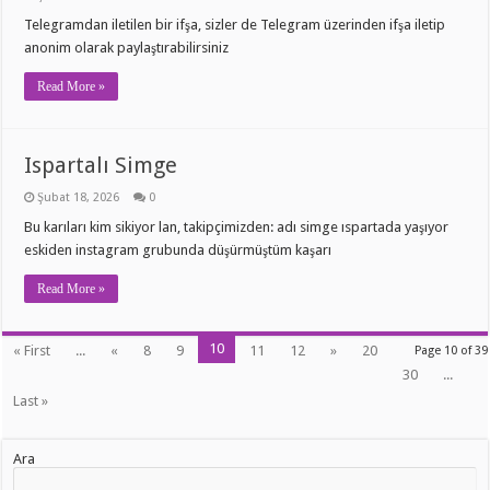
Telegramdan iletilen bir ifşa, sizler de Telegram üzerinden ifşa iletip
anonim olarak paylaştırabilirsiniz
Read More »
Ispartalı Simge
Şubat 18, 2026
0
Bu karıları kim sikiyor lan, takipçimizden: adı simge ıspartada yaşıyor
eskiden instagram grubunda düşürmüştüm kaşarı
Read More »
10
« First
...
«
8
9
11
12
»
20
Page 10 of 39
30
...
Last »
Ara