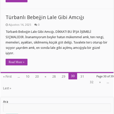
Türbanlı Bebeğin Lale Gibi Amcığı
Ağustos 14, 2025
0
Türbanlı Bebeğin Lale Gibi Amcığı. DİKKAT! BU İFŞA İŞEMELİ
SIÇMALIDIR. İnanamıyorum beyler hatun mükemmel amk, ten rengi,
memeleri, ayakları, sikilmemiş küçük göt deliği. Tuvalete ters oturup bir
sıçıyor şaşırdım amk, en sonda lale gibi açılmış amcığıyla bir güzel
işiyor.
Read More »
30
« First
...
10
20
«
28
29
31
Page 30 of 39
32
»
...
Last »
Ara