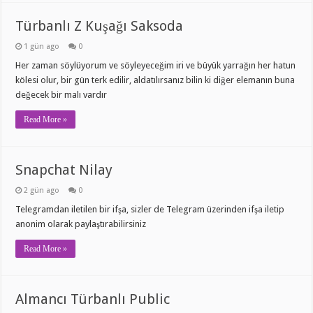
Türbanlı Z Kuşağı Saksoda
1 gün ago
0
Her zaman söylüyorum ve söyleyeceğim iri ve büyük yarrağın her hatun
kölesi olur, bir gün terk edilir, aldatılırsanız bilin ki diğer elemanın buna
değecek bir malı vardır
Read More »
Snapchat Nilay
2 gün ago
0
Telegramdan iletilen bir ifşa, sizler de Telegram üzerinden ifşa iletip
anonim olarak paylaştırabilirsiniz
Read More »
Almancı Türbanlı Public