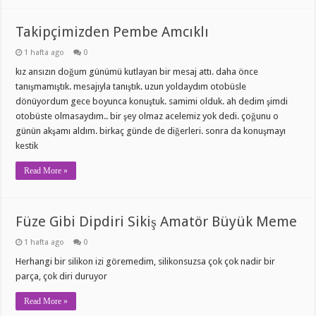
Takipçimizden Pembe Amcıklı
1 hafta ago
0
kız ansızın doğum günümü kutlayan bir mesaj attı. daha önce
tanışmamıştık. mesajıyla tanıştık. uzun yoldaydım otobüsle
dönüyordum gece boyunca konuştuk. samimi olduk. ah dedim şimdi
otobüste olmasaydım.. bir şey olmaz acelemiz yok dedi. çoğunu o
günün akşamı aldım. birkaç günde de diğerleri. sonra da konuşmayı
kestik
Read More »
Füze Gibi Dipdiri Sikiş Amatör Büyük Meme
1 hafta ago
0
Herhangi bir silikon izi göremedim, silikonsuzsa çok çok nadir bir
parça, çok diri duruyor
Read More »