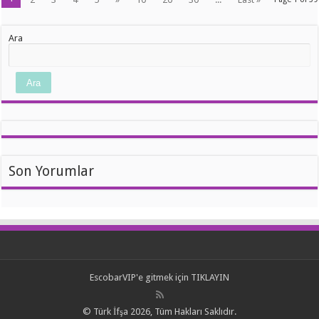
Ara
Ara
Son Yorumlar
EscobarVIP'e gitmek için TIKLAYIN
© Türk İfşa 2026, Tüm Hakları Saklıdır.