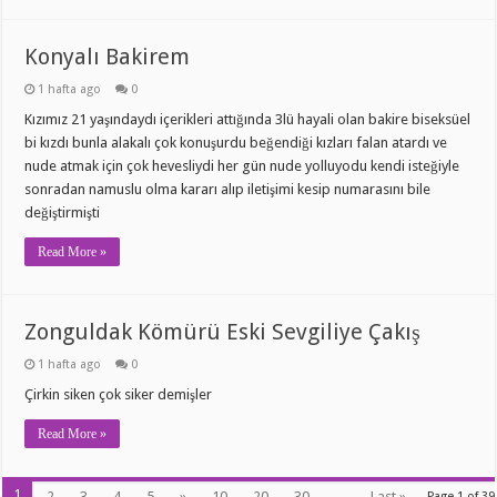
Konyalı Bakirem
1 hafta ago
0
Kızımız 21 yaşındaydı içerikleri attığında 3lü hayali olan bakire biseksüel
bi kızdı bunla alakalı çok konuşurdu beğendiği kızları falan atardı ve
nude atmak için çok hevesliydi her gün nude yolluyodu kendi isteğiyle
sonradan namuslu olma kararı alıp iletişimi kesip numarasını bile
değiştirmişti
Read More »
Zonguldak Kömürü Eski Sevgiliye Çakış
1 hafta ago
0
Çirkin siken çok siker demişler
Read More »
1
2
3
4
5
»
10
20
30
...
Last »
Page 1 of 39