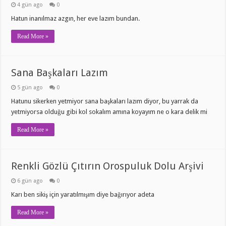
4 gün ago
0
Hatun inanılmaz azgın, her eve lazım bundan.
Read More »
Sana Başkaları Lazım
5 gün ago
0
Hatunu sikerken yetmiyor sana başkaları lazım diyor, bu yarrak da
yetmiyorsa olduğu gibi kol sokalım amına koyayım ne o kara delik mi
Read More »
Renkli Gözlü Çıtırın Orospuluk Dolu Arşivi
6 gün ago
0
Karı ben sikiş için yaratılmışım diye bağırıyor adeta
Read More »