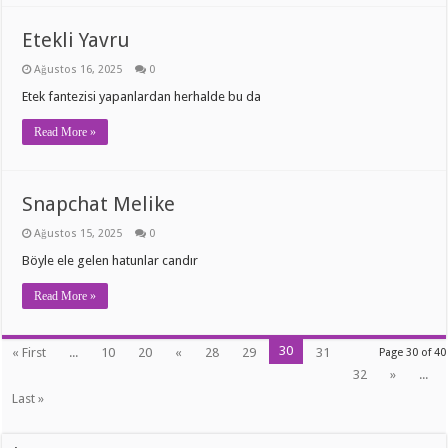
Etekli Yavru
Ağustos 16, 2025
0
Etek fantezisi yapanlardan herhalde bu da
Read More »
Snapchat Melike
Ağustos 15, 2025
0
Böyle ele gelen hatunlar candır
Read More »
30
« First
...
10
20
«
28
29
31
Page 30 of 40
32
»
...
Last »