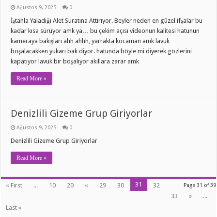
Ağustos 9, 2025
0
İştahla Yaladığı Alet Suratına Attırıyor. Beyler neden en güzel ifşalar bu
kadar kısa sürüyor amk ya… bu çekim açısı videonun kalitesi hatunun
kameraya bakışları ahh ahhh, yarrakta kocaman amk lavuk
boşalacakken yukarı bak diyor. hatunda böyle mi diyerek gözlerini
kapatıyor lavuk bir boşalıyor akıllara zarar amk
Read More »
Denizlili Gizeme Grup Giriyorlar
Ağustos 9, 2025
0
Denizlili Gizeme Grup Giriyorlar
Read More »
31
« First
...
10
20
«
29
30
32
Page 31 of 39
33
»
...
Last »