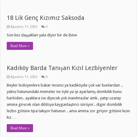
18 Lik Genç Kızımız Saksoda
Ağustos 11, 2025
0
Son kez daşşakları yala diyor bir de ibine
Read More »
Kadıköy Barda Tanışan Kızıl Lezbiyenler
Ağustos 11, 2025
0
Beyler lezbiyenlere bakar mısınız ya kadıköyde çok var bunlardan ..
yalnız hatunundaki memeler ne öyle ya iyi ayarlamış dombilik bunu
harbiden.. ayaklara ise diyecek yok inanılmazlar amk.. yatıp uzanıp
amına girecek olan dildoya kayganlaştırıcı sürüyor.. diger dombilik
lezbo götüne tıpa takıyor hatunun .. ama amma zor giriyor götüne kızın
kız …
Read More »