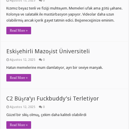
Ağustos 13, 2025
0
Kızımız beyaz tenli ve fiziği muhteşem. Memeleri ufak ama götü şahane.
Kolonya ve salatalık ile mastürbasyon yapıyor. Videolar daha uzun
olabilirmiş ancak içerik gayet tatmin edici. Beğeneceğinize eminim.
Read More »
Eskişehirli Mazoşist Üniversiteli
Ağustos 12, 2025
0
Hatun memelerine mum damlatıyor, ayrı bir seviye manyak.
Read More »
C2 Büşra’yı Fuckbuddy’si Terletiyor
Ağustos 12, 2025
0
Güzel bir sikiş olmuş, çekim daha kaliteli olabilirdi
Read More »