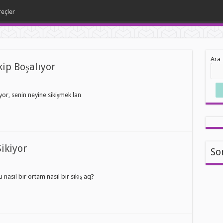
reçler
Ara
kip Boşalıyor
or, senin neyine sikişmek lan
Sikiyor
So
nasıl bir ortam nasıl bir sikiş aq?