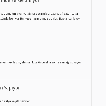
vinde Yerde Sikiyor
nu, domaltmış yer yatağına geçirmiş prezervatifi çatur çutur
n üstünde ben var Herkese nasip olmaz böylesi Başka içerik yok
nı vermek lazım, eleman kıza önce elini sonra yarrağı sokuyor
n Yapıyor
r ifşa keyifli seyirler