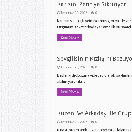
Karısını Zenciye Siktiriyor
Temmuz 29, 2025
0
Karısını siktirdiği yetmiyormuş gibi bir de 
Üzgünüm gavat arkadaşlar ama ilk bu saatçileri
Read More »
Sevgilisinin Kızlığını Bozuyo
Temmuz 29, 2025
0
Beyler kızlık bozma videosu olarak paylaşılmı
alalım yorumlara.
Read More »
Kuzeni Ve Arkadaşı Ile Gru
Temmuz 29, 2025
0
u nasıl ortam amk kuzeni ceydayı kafalamış a