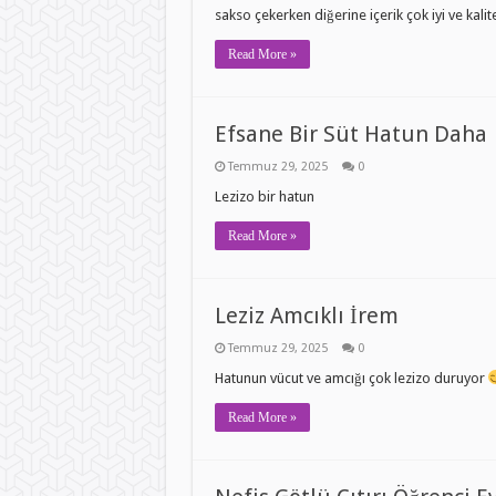
sakso çekerken diğerine içerik çok iyi ve kali
Read More »
Efsane Bir Süt Hatun Daha
Temmuz 29, 2025
0
Lezizo bir hatun
Read More »
Leziz Amcıklı İrem
Temmuz 29, 2025
0
Hatunun vücut ve amcığı çok lezizo duruyor
Read More »