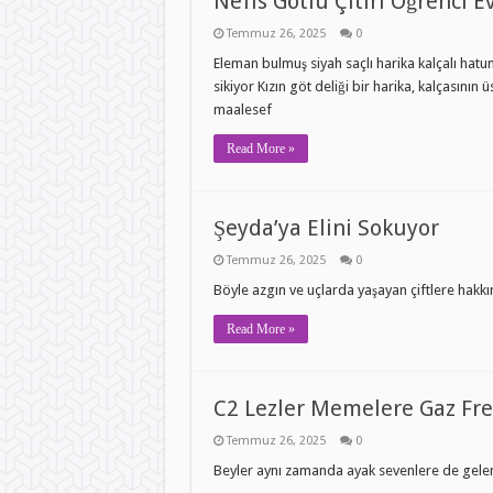
Nefis Götlü Çıtırı Öğrenci E
Temmuz 26, 2025
0
Eleman bulmuş siyah saçlı harika kalçalı hatu
sikiyor Kızın göt deliği bir harika, kalçasını
maalesef
Read More »
Şeyda’ya Elini Sokuyor
Temmuz 26, 2025
0
Böyle azgın ve uçlarda yaşayan çiftlere hakkı
Read More »
C2 Lezler Memelere Gaz Fre
Temmuz 26, 2025
0
Beyler aynı zamanda ayak sevenlere de gelen bi