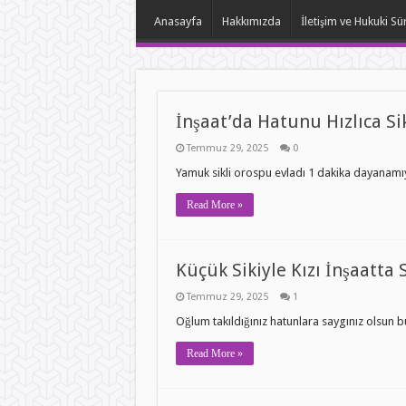
Anasayfa
Hakkımızda
İletişim ve Hukuki Sü
İnşaat’da Hatunu Hızlıca Si
Temmuz 29, 2025
0
Yamuk sikli orospu evladı 1 dakika dayanamıy
Read More »
Küçük Sikiyle Kızı İnşaatta 
Temmuz 29, 2025
1
Oğlum takıldığınız hatunlara saygınız olsun bu 
Read More »