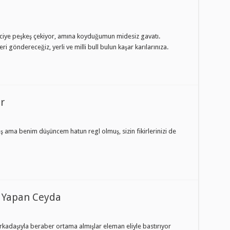
zenciye peşkeş çekiyor, amına koyduğumun midesiz gavatı.
 göndereceğiz, yerli ve milli bull bulun kaşar karılarınıza.
r
ş ama benim düşüncem hatun regl olmuş, sizin fikirlerinizi de
p Yapan Ceyda
rkadaşıyla beraber ortama almışlar eleman eliyle bastırıyor