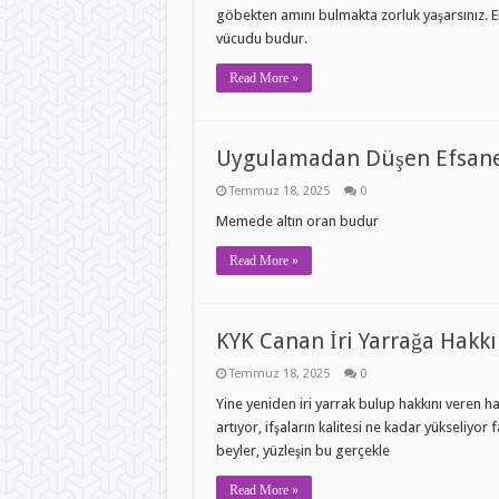
göbekten amını bulmakta zorluk yaşarsınız. Ele 
vücudu budur.
Read More »
Uygulamadan Düşen Efsane
Temmuz 18, 2025
0
Memede altın oran budur
Read More »
KYK Canan İri Yarrağa Hakkı
Temmuz 18, 2025
0
Yine yeniden iri yarrak bulup hakkını veren ha
artıyor, ifşaların kalitesi ne kadar yükseliyor
beyler, yüzleşin bu gerçekle
Read More »