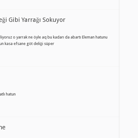
eği Gibi Yarrağı Sokuyor
diliyoruz o yarrak ne öyle aq bu kadarı da abartı Eleman hatunu
n kasa efsane göt deliği süper
atlı hatun
ne