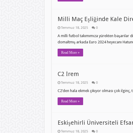
Milli Maç Eşliğinde Kale Dir
Temmuz 18, 2025
0
A milli futbol takımımıza yürekten başarılar 
domaltmış arkada Euro 2024 heyecanı Hatunu
Read More »
C2 İrem
Temmuz 18, 2025
0
C2’den hala ekmek çıkıyor olması çok ilginç, t
Read More »
Eskişehirli Üniversiteli Efsa
Temmuz 18, 2025
0