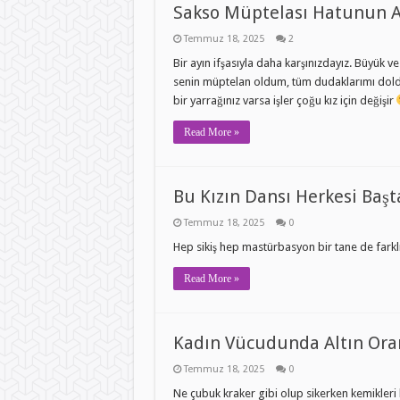
Sakso Müptelası Hatunun Ağz
Temmuz 18, 2025
2
Bir ayın ifşasıyla daha karşınızdayız. Büyük ve
senin müptelan oldum, tüm dudaklarımı doldurm
bir yarrağınız varsa işler çoğu kız için değişir
Read More »
Bu Kızın Dansı Herkesi Başt
Temmuz 18, 2025
0
Hep sikiş hep mastürbasyon bir tane de farkl
Read More »
Kadın Vücudunda Altın Or
Temmuz 18, 2025
0
Ne çubuk kraker gibi olup sikerken kemikleri 