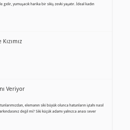
gelir, yumuşacık harika bir sikiş zevki yaşatır. İdeal kadın
 Kızımız
nı Veriyor
tunlarımızdan, elemanın siki büyük olunca hatunların iştahı nasıl
 farkındasınız değil mi? Siki küçük adamı yalnızca anası sever