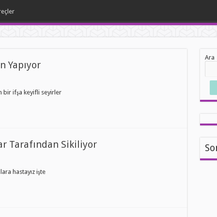
reçler
Ara
n Yapıyor
r ifşa keyifli seyirler
ar Tarafından Sikiliyor
So
lara hastayız işte