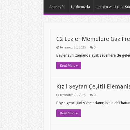
Anasayfa
Hakkımızda
İletişim ve Hukuki Sü
C2 Lezler Memelere Gaz Fre
Temmuz 26, 2025
0
Beyler aynı zamanda ayak sevenlere de gelen bi
Read More »
Kızıl Şeytan Çeşitli Elemanl
Temmuz 26, 2025
0
Böyle gençliğini sikişe adamış işinin ehli hatun
Read More »