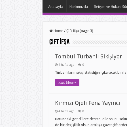
Anasayfa
Hakkımızda
İletişim ve Hukuki Sü
Home
/
Çift İfşa (page 3)
Çift İfşa
Tombul Türbanlı Sikişiyor
4 hafta ago
0
Türbanlıların sikiş istatistiğini çıkaracak biri 
Read More »
Kırmızı Ojeli Fena Yayıncı
4 hafta ago
0
Hatundaki göt dillere destan, dildosunu sokm
de bir değişiklik olsun artık şu gavat çiftlerd