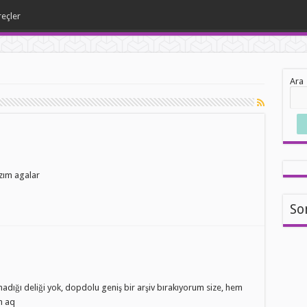
reçler
Ara
lazım agalar
So
adığı deliği yok, dopdolu geniş bir arşiv bırakıyorum size, hem
en aq