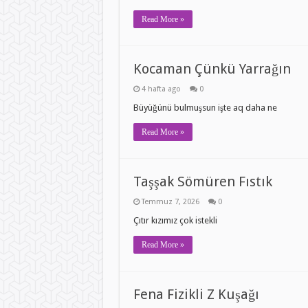
Read More »
Kocaman Çünkü Yarrağın
4 hafta ago
0
Büyüğünü bulmuşsun işte aq daha ne
Read More »
Taşşak Sömüren Fıstık
Temmuz 7, 2026
0
Çıtır kızımız çok istekli
Read More »
Fena Fizikli Z Kuşağı