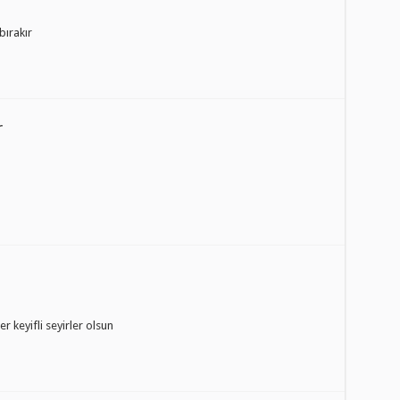
bırakır
r
 keyifli seyirler olsun