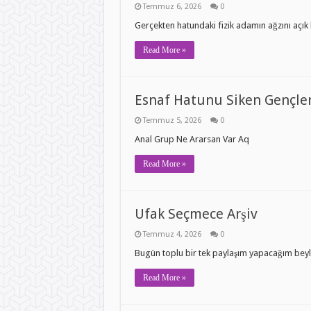
Temmuz 6, 2026
0
Gerçekten hatundaki fizik adamın ağzını açık 
Read More »
Esnaf Hatunu Siken Gençle
Temmuz 5, 2026
0
Anal Grup Ne Ararsan Var Aq
Read More »
Ufak Seçmece Arşiv
Temmuz 4, 2026
0
Bugün toplu bir tek paylaşım yapacağım beyler
Read More »