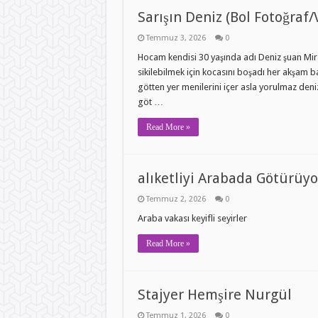
Sarışın Deniz (Bol Fotoğraf/
Temmuz 3, 2026
0
Hocam kendisi 30 yaşında adı Deniz şuan Miray
sikilebilmek için kocasını boşadı her akşam b
götten yer menilerini içer asla yorulmaz deniz
göt …
Read More »
alıketliyi Arabada Götürüyo
Temmuz 2, 2026
0
Araba vakası keyifli seyirler
Read More »
Stajyer Hemşire Nurgül
Temmuz 1, 2026
0