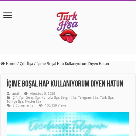
Home
/
Çift İfşa
/
İçime Boşal Hap Kullanıyorum Diyen Hatun
İçime Boşal Hap Kullanıyorum Diyen Hatun
anal
Ağustos 5, 2025
Çift İfşa
,
Genç İfşa
,
Konulu İfşa
,
Sevgili İfşa
,
Telegram İfşa
,
Türk İfşa
,
Türkçe İfşa
,
Twitter İfşa
2 Comments
105,159 Views