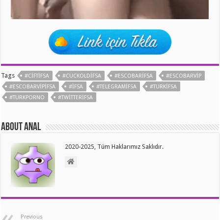
Tags
#CIFTIFSA
#CUCKOLDIFSA
#ESCOBARIFSA
#ESCOBARVIP
#ESCOBARVIPIFSA
#IFSA
#TELEGRAMIFSA
#TURKIFSA
#TURKPORNO
#TWITTERIFSA
About anal
2020-2025, Tüm Haklarımız Saklıdır.
Previous