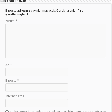
Bir yanıt yazın
E-posta adresiniz yayınlanmayacak.
Gerekli alanlar
*
ile
işaretlenmişlerdir
Yorum
*
Ad
*
E-posta
*
İnternet sitesi
Daha sonraki yorumlarımda kullanılması için adım, e-posta adresim