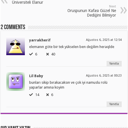
Üniversiteli Elanur
Next
Oruspunun Kafası Güzel Ne
Dediğini Bilmiyor
2 comments
yarrakherif
Ağustos 6, 2025 at 12:54
elemanın göte bir tek yükselen ben değilim heraqlde
6
40
Yanıtla
Lil Baby
Ağustos 6, 2025 at 00:23
bunları sikip bırakacaksın ve çok iyi namuslu rolü
yaparlar amına koyim
14
6
Yanıtla